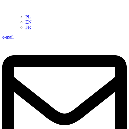
PL
EN
FR
e-mail