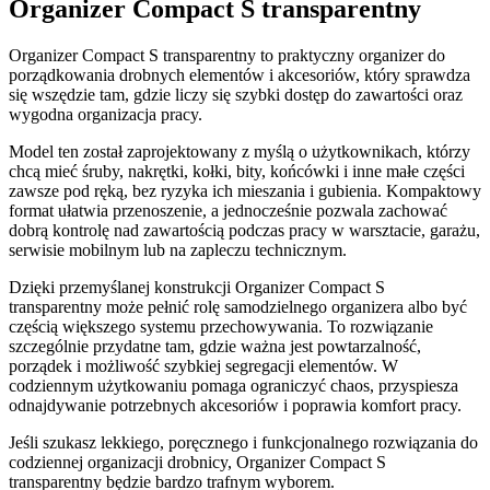
Organizer Compact S transparentny
Organizer Compact S transparentny to praktyczny organizer do
porządkowania drobnych elementów i akcesoriów, który sprawdza
się wszędzie tam, gdzie liczy się szybki dostęp do zawartości oraz
wygodna organizacja pracy.
Model ten został zaprojektowany z myślą o użytkownikach, którzy
chcą mieć śruby, nakrętki, kołki, bity, końcówki i inne małe części
zawsze pod ręką, bez ryzyka ich mieszania i gubienia. Kompaktowy
format ułatwia przenoszenie, a jednocześnie pozwala zachować
dobrą kontrolę nad zawartością podczas pracy w warsztacie, garażu,
serwisie mobilnym lub na zapleczu technicznym.
Dzięki przemyślanej konstrukcji Organizer Compact S
transparentny może pełnić rolę samodzielnego organizera albo być
częścią większego systemu przechowywania. To rozwiązanie
szczególnie przydatne tam, gdzie ważna jest powtarzalność,
porządek i możliwość szybkiej segregacji elementów. W
codziennym użytkowaniu pomaga ograniczyć chaos, przyspiesza
odnajdywanie potrzebnych akcesoriów i poprawia komfort pracy.
Jeśli szukasz lekkiego, poręcznego i funkcjonalnego rozwiązania do
codziennej organizacji drobnicy, Organizer Compact S
transparentny będzie bardzo trafnym wyborem.